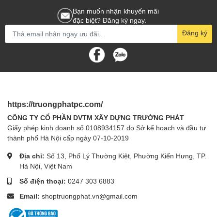
Bạn muốn nhận khuyến mãi
đặc biệt? Đăng ký ngay.
Đăng ký
https://truongphatpc.com/
CÔNG TY CỔ PHẦN DVTM XÂY DỰNG TRƯỜNG PHÁT
Giấy phép kinh doanh số 0108934157 do Sở kế hoạch và đầu tư
thành phố Hà Nội cấp ngày 07-10-2019
Địa chỉ:
Số 13, Phố Lý Thường Kiệt, Phường Kiến Hưng, TP.
Hà Nội, Việt Nam
Số điện thoại:
0247 303 6883
Email:
shoptruongphat.vn@gmail.com