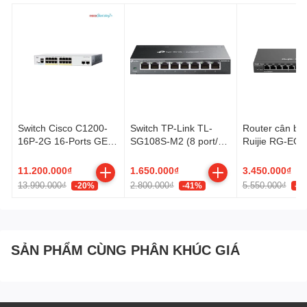
Switch Cisco C1200-
Switch TP-Link TL-
Router cân bằn
16P-2G 16-Ports GE
SG108S-M2 (8 port/
Ruijie RG-EG
PoE+ 120W, 2 GE SFP
2.5 Gbps)
V3
Uplink
11.200.000₫
1.650.000₫
3.450.000₫
13.990.000₫
2.800.000₫
5.550.000₫
-20%
-41%
-3
SẢN PHẨM CÙNG PHÂN KHÚC GIÁ