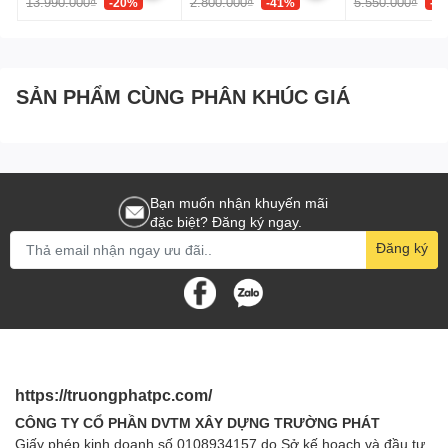
13.990.000₫
2.800.000₫
5.550.000₫
-20%
-41%
-3
SẢN PHẨM CÙNG PHÂN KHÚC GIÁ
Bạn muốn nhận khuyến mãi
đặc biệt? Đăng ký ngay.
Đăng ký
https://truongphatpc.com/
CÔNG TY CỔ PHẦN DVTM XÂY DỰNG TRƯỜNG PHÁT
Giấy phép kinh doanh số 0108934157 do Sở kế hoạch và đầu tư