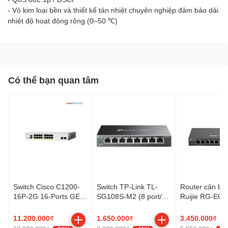
- Vỏ kim loại bền và thiết kế tản nhiệt chuyên nghiệp đảm bảo dải
nhiệt độ hoạt động rộng (0–50 ℃)
Có thể bạn quan tâm
Switch Cisco C1200-
Switch TP-Link TL-
Router cân bằn
16P-2G 16-Ports GE
SG108S-M2 (8 port/
Ruijie RG-EG
PoE+ 120W, 2 GE SFP
2.5 Gbps)
V3
Uplink
11.200.000₫
1.650.000₫
3.450.000₫