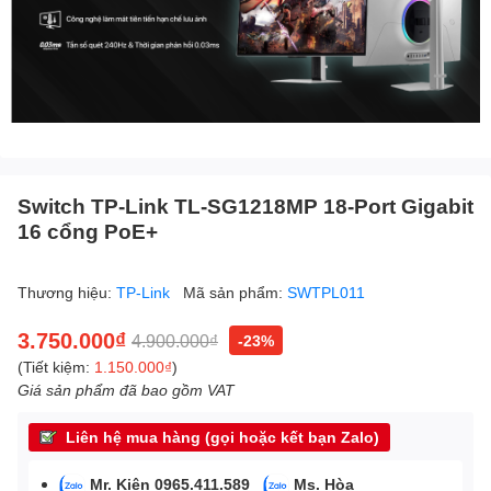
Switch TP-Link TL-SG1218MP 18-Port Gigabit
16 cổng PoE+
Thương hiệu:
TP-Link
Mã sản phẩm:
SWTPL011
3.750.000₫
4.900.000₫
-23%
(Tiết kiệm:
1.150.000₫
)
Giá sản phẩm đã bao gồm VAT
Liên hệ mua hàng (gọi hoặc kết bạn Zalo)
Mr. Kiên 0965.411.589
Ms. Hòa