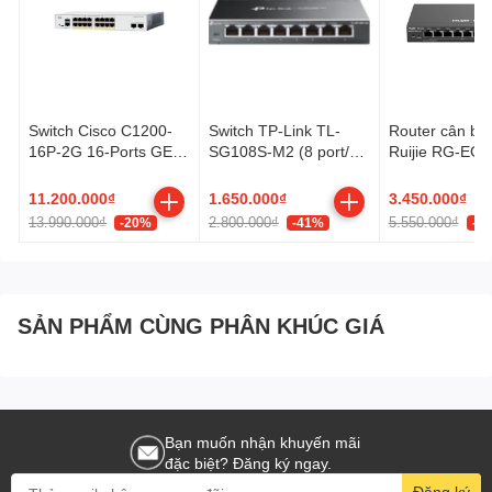
learning.
Tự nhận cáp thẳng/chéo.
Store- and-Forward switching scheme.
Đảm bảo đủ tốc độ tối đa.
Switch Cisco C1200-
Switch TP-Link TL-
Router cân bằn
16P-2G 16-Ports GE
SG108S-M2 (8 port/
Ruijie RG-EG
PoE+ 120W, 2 GE SFP
2.5 Gbps)
V3
Uplink
11.200.000₫
1.650.000₫
3.450.000₫
13.990.000₫
2.800.000₫
5.550.000₫
-20%
-41%
-3
SẢN PHẨM CÙNG PHÂN KHÚC GIÁ
Bạn muốn nhận khuyến mãi
đặc biệt? Đăng ký ngay.
Đăng ký