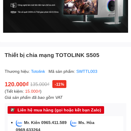
Thiết bị chia mạng TOTOLINK S505
Thương hiệu:
Totolink
Mã sản phẩm:
SWTTL003
120.000₫
135.000₫
-11%
(Tiết kiệm:
15.000₫
)
Giá sản phẩm đã bao gồm VAT
Liên hệ mua hàng (gọi hoặc kết bạn Zalo)
Mr. Kiên 0965.411.589
Ms. Hòa
0969.633264