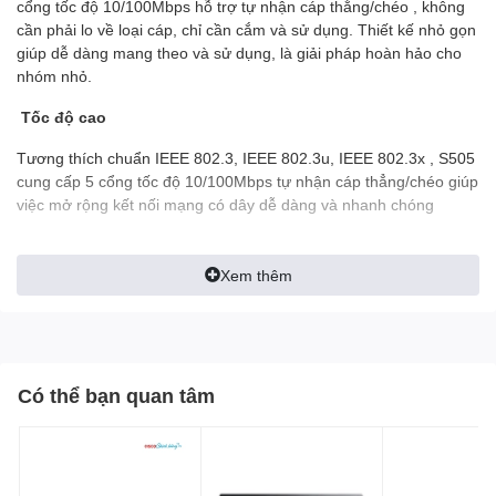
cổng tốc độ 10/100Mbps hỗ trợ tự nhận cáp thằng/chéo , không
cần phải lo về loại cáp, chỉ cần cắm và sử dụng. Thiết kế nhỏ gọn
giúp dễ dàng mang theo và sử dụng, là giải pháp hoàn hảo cho
nhóm nhỏ.
Tốc độ cao
Tương thích chuẩn IEEE 802.3, IEEE 802.3u, IEEE 802.3x , S505
cung cấp 5 cổng tốc độ 10/100Mbps tự nhận cáp thẳng/chéo giúp
việc mở rộng kết nối mạng có dây dễ dàng và nhanh chóng
Cắm và sử dụng
Xem thêm
Không cần cấu hình, chỉ đơn giản cắm và sử dụng. Bạn có thể
mở rộng thêm cho 4 thiết bị kết nối vào hệ thống mạng của mình
Tính năng
Có thể bạn quan tâm
5 cổng RJ45 tốc độ 10/100Mbps .
Hỗ trợ IEEE 802.3x flow control for Full Duplex mode and
backpressure for Half Duplex mode.
Thiết kế nhỏ gọn, để bàn hoặc treo tường.
1K entry MAC address table and automatic address