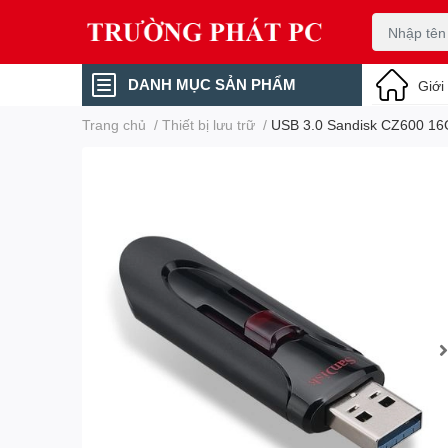
DANH MỤC SẢN PHẨM
Giới
Trang chủ
/
Thiết bị lưu trữ
/
USB 3.0 Sandisk CZ600 1