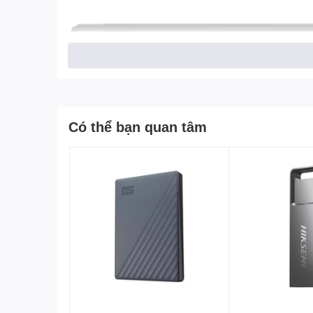
Có thể bạn quan tâm
Các tính năng nổi bật USB 3.0 Sandisk CZ600 16G
Thiết kế đơn giản, nhỏ gọn dễ mang đi theo bên mình.