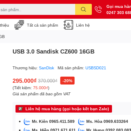
Gọi mua hà
0247 303 68
 thiệu
Tất cả sản phẩm
Liên hệ
6GB
USB 3.0 Sandisk CZ600 16GB
Thương hiệu:
SanDisk
Mã sản phẩm:
USBSD021
295.000₫
370.000₫
-20%
(Tiết kiệm:
75.000₫
)
Giá sản phẩm đã bao gồm VAT
Liên hệ mua hàng (gọi hoặc kết bạn Zalo)
Mr. Kiên 0965.411.589
Ms. Hòa 0969.633264
Ms. Hiền 0971.671.611
Mr. Hưng 0392.083.08