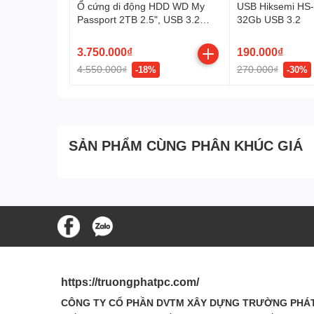
Chuẩn giao tiếp USB 3.0 – Cho tốc độ lên đến 100MB/s
Ổ cứng di động HDD WD My
USB Hiksemi HS
Passport 2TB 2.5", USB 3.2
32Gb USB 3.2
Tích hợp sẵn phần mềm SanDisk SecureAccess, giúp b
(WDBWML0020BGY-WESN)
(Xám)
3.750.000₫
190.000₫
Tương thích chuẩn giao tiếp USB 3.0 và 2.0.
4.550.000₫
270.000₫
-18%
-30%
SẢN PHẨM CÙNG PHÂN KHÚC GIÁ
https://truongphatpc.com/
CÔNG TY CỔ PHẦN DVTM XÂY DỰNG TRƯỜNG PHÁ