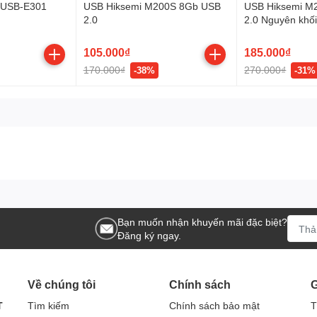
.
-USB-E301
USB Hiksemi M200S 8Gb USB
USB Hiksemi M
2.0
2.0 Nguyên khố
ảo mật và an toàn cho người dùng
105.000₫
185.000₫
170.000₫
270.000₫
-38%
-31%
Bạn muốn nhận khuyến mãi đặc biệt?
Đăng ký ngay.
Về chúng tôi
Chính sách
G
T
Tìm kiếm
Chính sách bảo mật
T