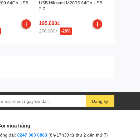
200 64Gb USB
USB Hiksemi M200S 64Gb USB
i
2.0
195.000₫
270.000₫
-28%
Đăng ký
ọi mua hàng
ổng đài:
0247 303 6883
(8h-17h30 từ thứ 2 đến thứ 7)