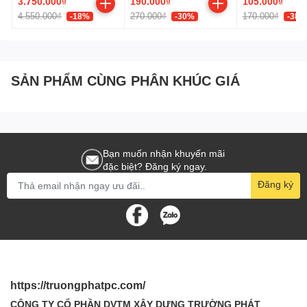
3.750.000₫
190.000₫
105.000₫
WESN) (Xám)
4.550.000₫
270.000₫
170.000₫
-18%
-30%
-38%
SẢN PHẨM CÙNG PHÂN KHÚC GIÁ
Bạn muốn nhận khuyến mãi
đặc biệt? Đăng ký ngay.
Đăng ký
https://truongphatpc.com/
CÔNG TY CỔ PHẦN DVTM XÂY DỰNG TRƯỜNG PHÁT