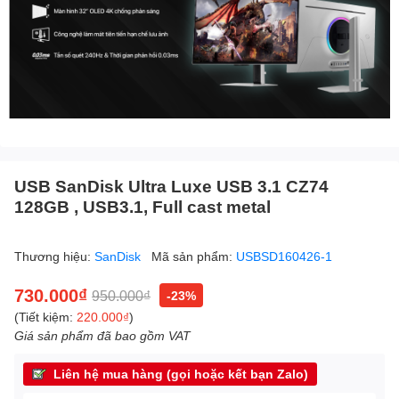
USB SanDisk Ultra Luxe USB 3.1 CZ74
128GB , USB3.1, Full cast metal
Thương hiệu:
SanDisk
Mã sản phẩm:
USBSD160426-1
730.000₫
950.000₫
-23%
(Tiết kiệm:
220.000₫
)
Giá sản phẩm đã bao gồm VAT
Liên hệ mua hàng (gọi hoặc kết bạn Zalo)