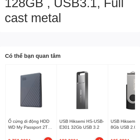
128GB , USB3.1, Full
cast metal
Có thể bạn quan tâm
Ổ cứng di động HDD
USB Hiksemi HS-USB-
USB Hiksemi 
WD My Passport 2TB
E301 32Gb USB 3.2
8Gb USB 2.0
2.5", USB 3.2
(WDBWML0020BGY-