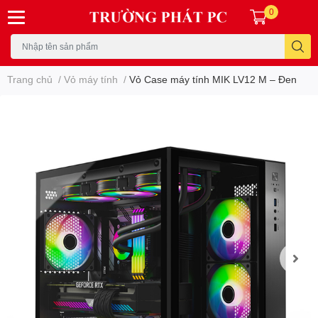
0
Trang chủ
/
Vỏ máy tính
/
Vỏ Case máy tính MIK LV12 M – Đen