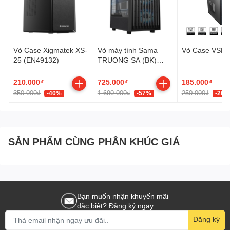
Vỏ Case Xigmatek XS-
Vỏ máy tính Sama
Vỏ Case VSP 
25 (EN49132)
TRUONG SA (BK)
(ATX - 3 Fan ARGB)
210.000₫
725.000₫
185.000₫
350.000₫
1.690.000₫
250.000₫
-40%
-57%
-26%
SẢN PHẨM CÙNG PHÂN KHÚC GIÁ
Bạn muốn nhận khuyến mãi
đặc biệt? Đăng ký ngay.
Đăng ký