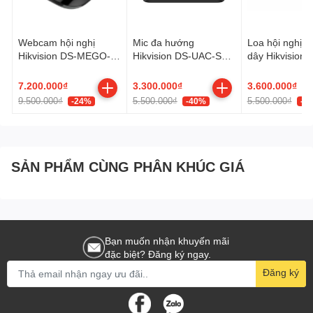
Webcam hội nghị
Mic đa hướng
Loa hội nghị k
Hikvision DS-MEGO-
Hikvision DS-UAC-S2V
dây Hikvision
202PTZ
Conference
S1V
Speakerphone
7.200.000₫
3.300.000₫
3.600.000₫
9.500.000₫
5.500.000₫
5.500.000₫
-24%
-40%
-3
SẢN PHẨM CÙNG PHÂN KHÚC GIÁ
Bạn muốn nhận khuyến mãi
đặc biệt? Đăng ký ngay.
Đăng ký