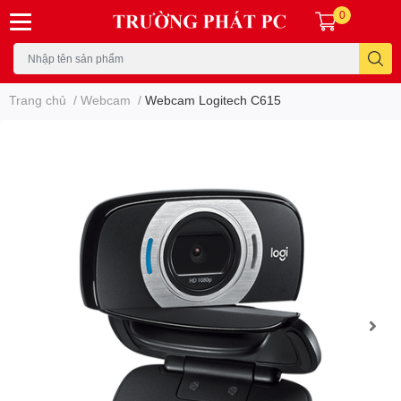
0
Trang chủ
/
Webcam
/
Webcam Logitech C615