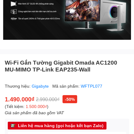
Wi-Fi Gắn Tường Gigabit Omada AC1200
MU-MIMO TP-Link EAP235-Wall
Thương hiệu:
Gigabyte
Mã sản phẩm:
WFTPL077
1.490.000₫
2.990.000₫
-50%
(Tiết kiệm:
1.500.000₫
)
Giá sản phẩm đã bao gồm VAT
Liên hệ mua hàng (gọi hoặc kết bạn Zalo)