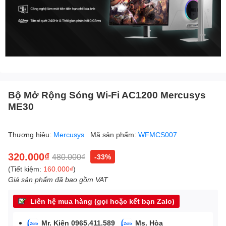
Bộ Mở Rộng Sóng Wi-Fi AC1200 Mercusys
ME30
Thương hiệu:
Mercusys
Mã sản phẩm:
WFMCS007
320.000₫
480.000₫
-33%
(Tiết kiệm:
160.000₫
)
Giá sản phẩm đã bao gồm VAT
Liên hệ mua hàng (gọi hoặc kết bạn Zalo)
Mr. Kiên 0965.411.589
Ms. Hòa