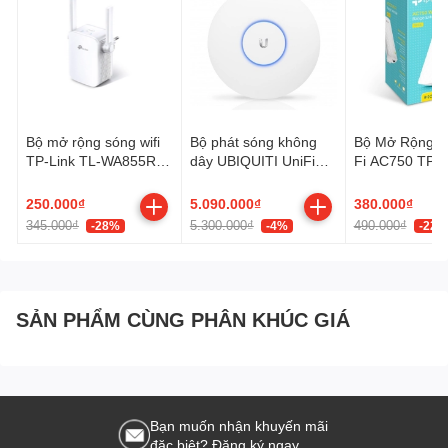
Bộ mở rộng sóng wifi
Bộ phát sóng không
Bộ Mở Rộng S
TP-Link TL-WA855RE
dây UBIQUITI UniFi
Fi AC750 TP-L
Tốc độ N300Mbps
NanoHD (Không bao
RE200
gồm nguồn POE)
250.000₫
5.090.000₫
380.000₫
345.000₫
5.300.000₫
490.000₫
-28%
-4%
-22%
SẢN PHẨM CÙNG PHÂN KHÚC GIÁ
Bạn muốn nhận khuyến mãi
đặc biệt? Đăng ký ngay.