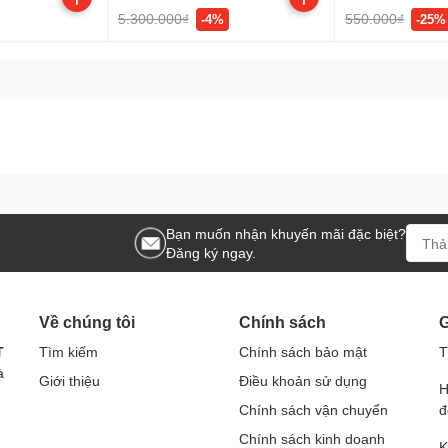
5.300.000₫
550.000₫
-4%
-25%
CE, FCC, RoHS
Bộ mở rộng sóng Wi-Fi RE200 AC750
Hướng dẫn cài đặt nhanh
Microsoft® Windows® 98SE, NT, 2000, XP, Vista hoặc Windows
Linux.
Nhiệt độ hoạt động: 0°C~40°C (32°F~104°F)
Nhiệt độ lưu trữ: -40°C~70°C (-40°F~158°F)
Bạn muốn nhận khuyến mãi đặc biệt?
Độ ẩm hoạt động: 10%~90% không ngưng tụ
Đăng ký ngay.
Độ ẩm lưu trữ: 5%~90% không ngưng tụ
Về chúng tôi
Chính sách
G
T
Tìm kiếm
Chính sách bảo mật
T
à
Giới thiệu
Điều khoản sử dụng
H
Chính sách vận chuyển
đ
Chính sách kinh doanh
K