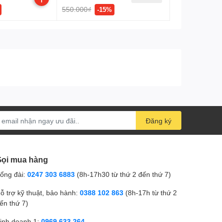
550.000₫
-15%
 7, 8, 10, Mac® OS, NetWare®, UNIX® hoặc
Đăng ký
ọi mua hàng
ổng đài:
0247 303 6883
(8h-17h30 từ thứ 2 đến thứ 7)
ỗ trợ kỹ thuật, bảo hành:
0388 102 863
(8h-17h từ thứ 2
ến thứ 7)
inh doanh 1:
0969.633.264