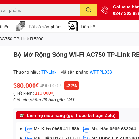
Gọi mua hà
0247 303 68
 thiệu
Tất cả sản phẩm
Liên hệ
 AC750 TP-Link RE200
Bộ Mở Rộng Sóng Wi-Fi AC750 TP-Link R
Thương hiệu:
TP-Link
Mã sản phẩm:
WFTPL033
380.000₫
490.000₫
-22%
(Tiết kiệm:
110.000₫
)
Giá sản phẩm đã bao gồm VAT
Liên hệ mua hàng (gọi hoặc kết bạn Zalo)
Mr. Kiên 0965.411.589
Ms. Hòa 0969.633264
Ms. Hiền 0971.671.611
Mr. Hưng 0392.083.08