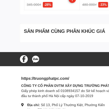
345.000₫
480.000₫
-28%
-33%
64/128/152-bit WEP
Bảo mật Wi-Fi
WPA-PSK / WPA2-PSK
KHÁC
Chứng chỉ
Sản phẩm bao gồm
SẢN PHẨM CÙNG PHÂN KHÚC GIÁ
System Requirements
Môi trường
https://truongphatpc.com/
CÔNG TY CỔ PHẦN DVTM XÂY DỰNG TRƯỜNG PHÁ
Giấy phép kinh doanh số 0108934157 do Sở kế hoạch v
đầu tư thành phố Hà Nội cấp ngày 07-10-2019
Địa chỉ:
Số 13, Phố Lý Thường Kiệt, Phường Kiến