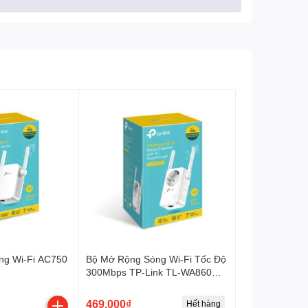
ng Wi-Fi AC750
Bộ Mở Rộng Sóng Wi-Fi Tốc Độ
300Mbps TP-Link TL-WA860RE
Cho Dòng AC Đi Qua
469.000₫
Hết hàng