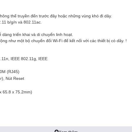
không thể truyền đến trước đây hoặc những vùng khó đi dây.
2.11 b/g/n và 802.11ac.
 dàng triển khai và di chuyển linh hoạt.
g như một bộ chuyển đổi Wi-Fi để kết nối với các thiết bị có dây. !
.11n, IEEE 802.11g, IEEE
00M (RJ45)
), Nút Reset
0 x 65.8 x 75.2mm)
Xem thêm