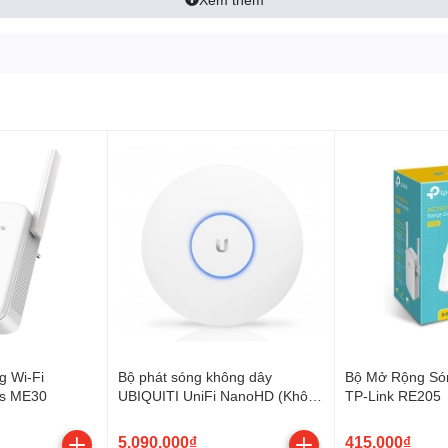
 Wi-Fi
Bộ phát sóng không dây
Bộ Mở Rộng Só
s ME30
UBIQUITI UniFi NanoHD (Không
TP-Link RE205
bao gồm nguồn POE)
5.090.000₫
415.000₫