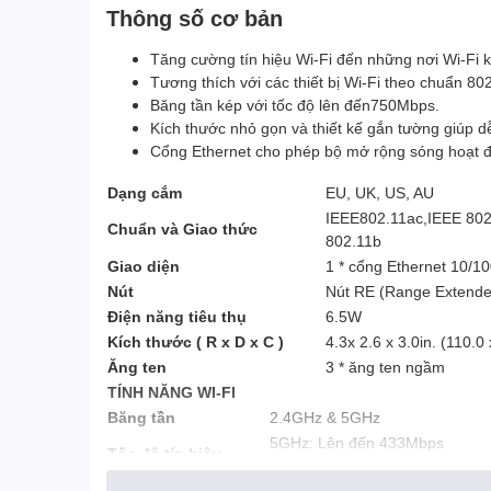
Thông số cơ bản
Tăng cường tín hiệu Wi-Fi đến những nơi Wi-Fi 
Tương thích với các thiết bị Wi-Fi theo chuẩn 80
Băng tần kép với tốc độ lên đến750Mbps.
Kích thước nhỏ gọn và thiết kế gắn tường giúp dễ
Cổng Ethernet cho phép bộ mở rộng sóng hoạt độn
Dạng cắm
EU, UK, US, AU
IEEE802.11ac,IEEE 802
Chuẩn và Giao thức
802.11b
Giao diện
1 * cổng Ethernet 10/1
Nút
Nút RE (Range Extender
Điện năng tiêu thụ
6.5W
Kích thước ( R x D x C )
4.3x 2.6 x 3.0in. (110.
Ăng ten
3 * ăng ten ngầm
TÍNH NĂNG WI-FI
Băng tần
2.4GHz & 5GHz
5GHz: Lên đến 433Mbps
Tốc độ tín hiệu
2.4GHz: Lên đến 300Mpbs
2.4G: