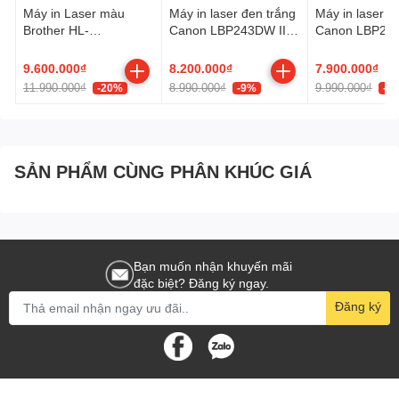
Máy in Laser màu
Máy in laser đen trắng
Máy in laser đ
Brother HL-
Canon LBP243DW II
Canon LBP243
L8260CDW
(A4/A5/ Đảo mặt/ USB/
(A4/A5/ Đảo m
LAN/ WIFI)
LAN/ WIFI)
9.600.000₫
8.200.000₫
7.900.000₫
11.990.000₫
8.990.000₫
9.990.000₫
-20%
-9%
-2
SẢN PHẨM CÙNG PHÂN KHÚC GIÁ
Bạn muốn nhận khuyến mãi
đặc biệt? Đăng ký ngay.
Đăng ký