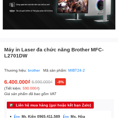
Máy in Laser đa chức năng Brother MFC-
L2701DW
Thương hiệu:
brother
Mã sản phẩm:
MIBT24-2
6.400.000₫
6.990.000₫
-8%
(Tiết kiệm:
590.000₫
)
Giá sản phẩm đã bao gồm VAT
Liên hệ mua hàng (gọi hoặc kết bạn Zalo)
Mr. Kiên 0965.411.589
Ms. Hòa