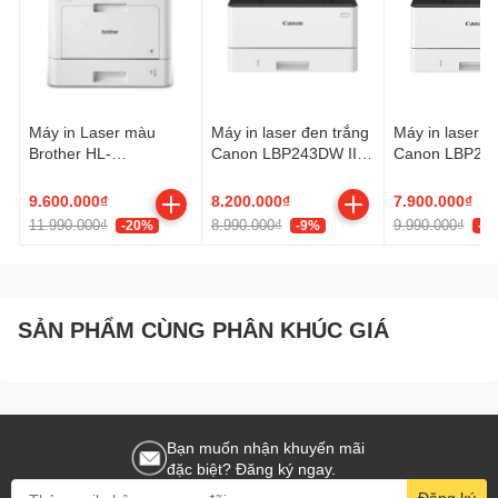
Máy in Laser màu
Máy in laser đen trắng
Máy in laser đ
Brother HL-
Canon LBP243DW II
Canon LBP243
L8260CDW
(A4/A5/ Đảo mặt/ USB/
(A4/A5/ Đảo m
LAN/ WIFI)
LAN/ WIFI)
9.600.000₫
8.200.000₫
7.900.000₫
11.990.000₫
8.990.000₫
9.990.000₫
-20%
-9%
-2
SẢN PHẨM CÙNG PHÂN KHÚC GIÁ
Bạn muốn nhận khuyến mãi
đặc biệt? Đăng ký ngay.
Đăng ký