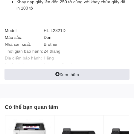
Khay nạp giấy lên đến 250 tờ cùng với khay chứa giấy đã
in 100 tờ
Model:
HL-L2321D
Màu sắc:
Đen
Nhà sản xuất:
Brother
Thời gian bảo hành:
24 tháng
Địa điểm bảo hành:
Hãng
Loại máy in:
In laser trắng đen
Chức năng:
In
Xem thêm
Độ phân giải:
2400 x 600 dpi
Tốc độ in trắng đen:
30 trang/phút
Tốc độ in màu :
Không
Thông số kỹ thuật
Có thể bạn quan tâm