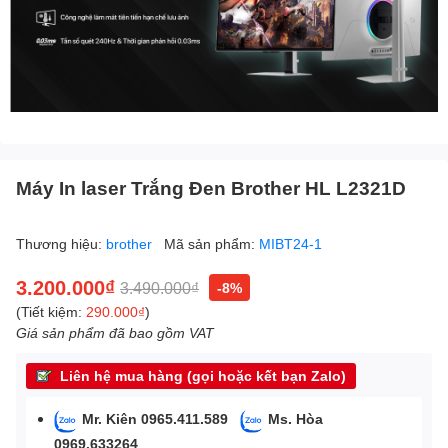
Máy In laser Trắng Đen Brother HL L2321D
Thương hiệu:
brother
Mã sản phẩm:
MIBT24-1
3.200.000₫
3.490.000₫
-8%
(Tiết kiệm:
290.000₫
)
Giá sản phẩm đã bao gồm VAT
Liên hệ mua hàng (gọi hoặc kết bạn Zalo)
Mr. Kiên 0965.411.589
Ms. Hòa
0969.633264