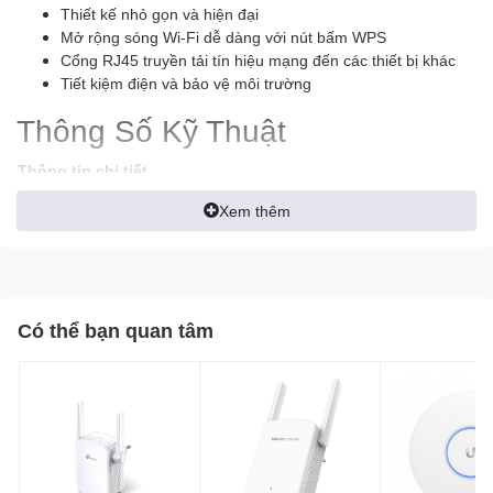
Thiết kế nhỏ gọn và hiện đại
Mở rộng sóng Wi-Fi dễ dàng với nút bấm WPS
Cổng RJ45 truyền tải tín hiệu mạng đến các thiết bị khác
Tiết kiệm điện và bảo vệ môi trường
Thông Số Kỹ Thuật
Thông tin chi tiết
Loại sản phẩm
Bộ mở rộng sóng Wifi - Repeater
Xem thêm
Loại anten
Ăngten ngoài
Tốc độ mạng
300Mbps
IEEE 802.11n, IEEE 802.11g, IEEE
Cổng kết nối
802.11b
SKU
7506266142100
Có thể bạn quan tâm
Thương hiệu
TotoLink
Sản xuất tại
Trung Quốc
Trọng lượng vận chuyển
300
(gram)
Phụ kiện đi kèm
Cáp Ethernet
Thời gian bảo hành
24 tháng chính hãng