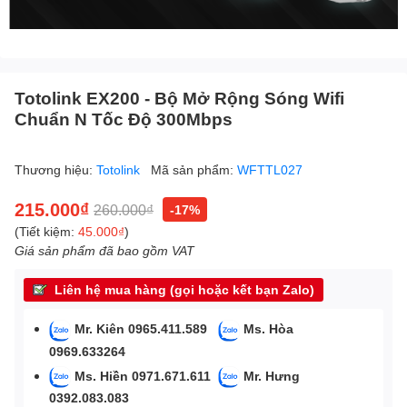
Totolink EX200 - Bộ Mở Rộng Sóng Wifi
Chuẩn N Tốc Độ 300Mbps
Thương hiệu:
Totolink
Mã sản phẩm:
WFTTL027
215.000₫
260.000₫
-17%
(Tiết kiệm:
45.000₫
)
Giá sản phẩm đã bao gồm VAT
Liên hệ mua hàng (gọi hoặc kết bạn Zalo)
Mr. Kiên 0965.411.589
Ms. Hòa
0969.633264
Ms. Hiền 0971.671.611
Mr. Hưng
0392.083.083